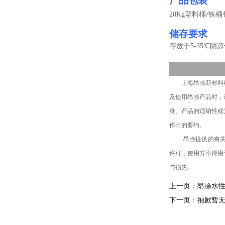
产品包装
20Kg
塑料桶
铁桶
/
储存要求
存放于
5-
35
℃阴凉
上海昂凃
新材料
及
使用
昂凃
产品
时，
身
、
产品的适销性或
作出的要约。
昂凃提供的有
许可，使用方不得
用
与损失
。
上一页：
昂凃水
下一页：
抱歉暂