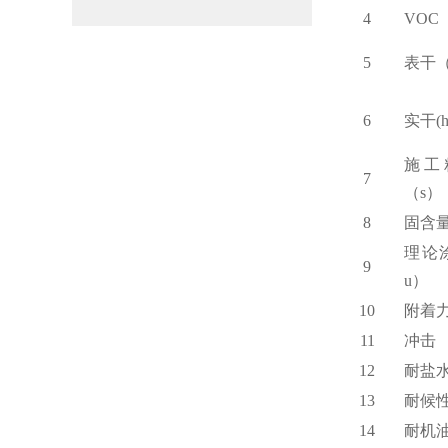
4
VOC
5
表干（
6
实干(h
施工
7
（s）
8
固含量
理论
9
u）
10
附着
11
冲击
12
耐盐
13
耐候
14
耐机