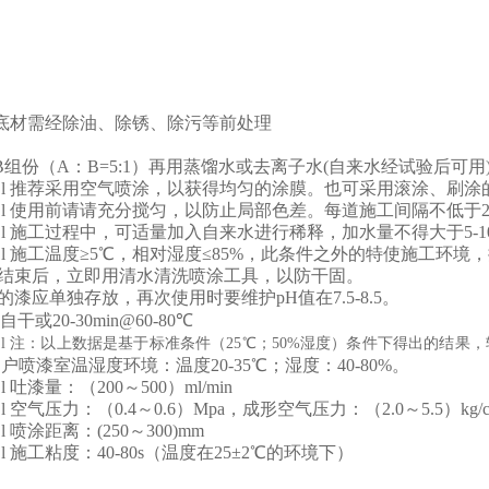
底材需经除油、除锈
、除污等前
处理
B组份（A：B=
5
:1）再用蒸馏水或去离子水(自来水经试验后可用
l
推荐采用空气喷涂，以获得均匀的涂膜。也可采用滚涂、刷涂
l
使用前请请充分搅匀，以防止局部色差。每道施工间隔不低于
l
施工过程中，
可适量加入自来水进行稀释，加水量不得大于
5-1
l
施工温度
≥
5
℃
，相对湿度
≤
85%，此条件之外的特使施工环境，
工结束后
，
立即用清水清洗
喷涂工具，以防干固。
的漆应单独存放，再次使用时要维护
pH值在7.5-8.5
。
自干或
20-30min@60-80℃
l
注：以上数据是基于标准条件（
25℃；50%湿度）条件下得出的结
户喷漆室温湿度环境：温度
20-3
5
℃
；湿度：
40-80%。
l
吐漆量：（
200～500）ml/min
l
空气压力：（
0.4～0.6）Mpa，成形空气压力：（2.0～5.5）kg/c
l
喷涂距离：
(250～300)mm
l
施工粘度：
40-80s（温度在25±2
℃
的环境下
）