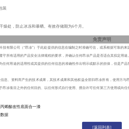
包装
干燥处，防止冰冻和暴晒。
有效存储期为
6
个月。
免责声明
科技有限公司
（
“昂凃”）
于此处提供的信息在编制之时准确可信，
或系
根据可靠的来
遵守
所有
适用的产品安全法律规程的要求，并确认
任何
昂凃产品
是否适合其拟定
用途
为任何用途的适用性或其提供的任何信息的准确性作出明示或默示的担保，但是产品
关信息
、
资料而产生的技术成果，其技术成果和其他权益全部归昂凃所有，使用方
与
于昂凃项目
之外的任何目的、以任何形式自行使用、擅自许可任何第三方使用或向任
性丙烯酸改性底面合一漆
无数据
[返回列表]