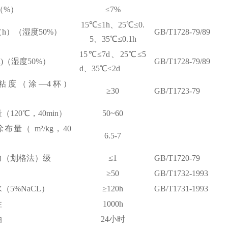
（%）
≤7%
15
℃≤
1h、25
℃≤
0.
h
）
（
湿度
50%
）
GB/T1728-79/89
5、35
℃≤
0.1h
15
℃≤
7d、25
℃≤
5
)（
湿度
50%
）
GB/T1728-79/89
d、35
℃≤
2d
粘度（涂—4杯）
≥
30
GB/T1723-79
（120℃，40min）
50~60
涂布量（
m²/kg
，
40
6.5-7
力（划格法）级
≤1
GB/T1720-79
≥50
GB/T1732-1993
水（
5%NaCL
）
≥1
20h
GB/T1731-1993
性
1000h
油
24小时