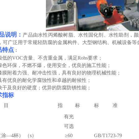
品说明：
产品由水性
丙烯酸
树脂、水性固化剂、水性助剂，颜
，可广泛用于
常规轻防腐的金属构件、大型钢结构、机械设备等
品特点
：
极低的
VOC含量
、
不含重金属，满足
Rohs要求；
绿色环保，不燃不爆，使用安全，优良的施工性能；
漆膜附着力强、耐冲击性强，具有良好的物理机械性能；
具有优良的耐化学腐蚀性和卓越的耐候性；
快干及良好的硬度；优异的
防腐防锈
性能；
术指标
 目
指 标
标 准
有光
可选
涂—4杯） （s）
≥
60
GB/T1723-79