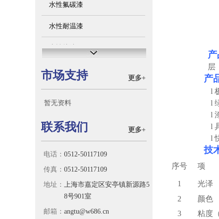
水性氟碳漆
水性耐温漆
水性烤漆
产
层
水性绝缘漆
市场支持
产
更多+
l
l
暂无资料
l
联系我们
l
更多+
l
技
电话：
0512-50117109
序号
项
传真：
0512-50117109
1
光泽
地址：
上海市嘉定区安亭镇新源路5
8号901室
2
颜色
邮箱：
angtu@w686.cn
3
粘度（