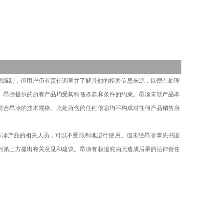
源编制，但用户
仍有
责任
调查并
了解其他的相关信息来源，以便
在
处理
。
昂凃
提供的
所有
产品均受其销售条款和条件的约束。
昂凃
未就产品本
符合
昂凃
的技术规格。此处所含的任何信息均不构成对任何产品销售所
昂凃产品的相关人员，
可以不受限制地进行使用。
但
未经
昂凃
事先书面
何第三方提出有关意见和建议
。
昂凃有权追究由此造成后果的法律责任