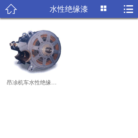




水性绝缘漆
首页
关于我们
产品展示
行业资讯
企业文化
昂凃机车水性绝缘清漆ATT-3IV40清漆性能指标
人才招聘
您的建议
联系我们