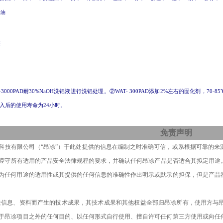
光油
装
-3000PAD
耐
30%NaOH洗铝液进行洗铝处理。
②WAT- 300PAD添加2%
左右的
固化剂，
70-
入后的使用寿命为24小时。
免责声明
科技有限公司
（
“昂凃”）
于此处提供的信息在编制之时准确可信，
或系
根据可靠的来
遵守
所有
适用的产品安全法律规程的要求，并确认
任何
昂凃产品
是否适合其拟定
用途
为任何用途的适用性或其提供的任何信息的准确性作出明示或默示的担保，但是产品
关信息
、
资料而产生的技术成果，其技术成果和其他权益全部归昂凃所有，使用方
与
于昂凃项目
之外的任何目的、以任何形式自行使用、擅自许可任何第三方使用或向任