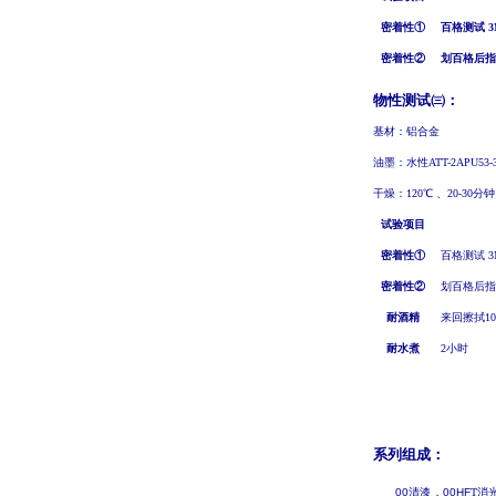
密着性①
百格测试
3
密着性②
划百格后指
物性测试㈢：
基材：铝合金
油墨：水性
ATT-2APU53-
干燥：
1
2
0
℃
、
2
0
-30
分钟
试验项目
密着性①
百格测试 3
密着性②
划百格后指
耐酒精
来回擦拭10
耐水煮
2小时
系列组成：
00
清漆，
00HF
T
消