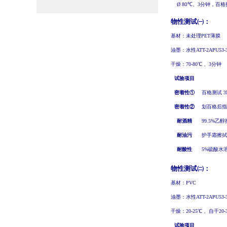
Ø
8
0
℃、
3
分钟
，百格
物性测试㈠：
基材：未处理
PET
薄膜
油墨：水性
ATT-2APU53-
干燥：
70-
8
0
℃
、
3
分钟
试验项目
密着性①
百格测试
3
密着性②
划百格后指
耐酒精
99.5%
乙醇
耐油污
护手霜擦拭
耐酸性
5%
硫酸水
物性测试㈡：
基材：
PVC
油墨：水性
ATT-2APU53-
干燥：
20-25
℃
、自干
20
试验项目