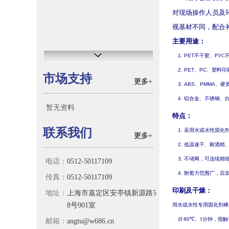
对现场操作人员及
视基材不同，
配合
主要用途：
1.
PET
不干胶
、
PVC
2.
PET
、
PC
、塑料印
市场支持
更多+
3.
ABS
、
PMMA
、硬
4.
铝合金、不锈钢、
暂无资料
特点：
联系我们
1.
采用水或水性
固化
更多+
2.
低温速干、耐酒精
3.
不堵网，可连续精
电话：
0512-50117109
4.
附着力范围广，后
传真：
0512-50117109
印刷及干燥：
地址：
上海市嘉定区安亭镇新源路5
8号901室
用水或水性专用
固化剂
稀
Ø
80
℃、
1
分钟，指触
邮箱：
angtu@w686.cn