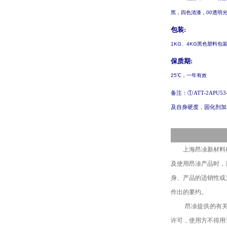
黑，四色清漆，
00
透明
包装
:
1KG
、
4KG
黑色塑料包
保质期
:
25
℃，一年有效
备注：
①
ATT-2APU53
及自身硬度，固化剂加
上海昂凃
新材料
及
使用
昂凃
产品
时，
身
、
产品的适销性或
作出的要约。
昂凃提供的有
许可，使用方不得
用