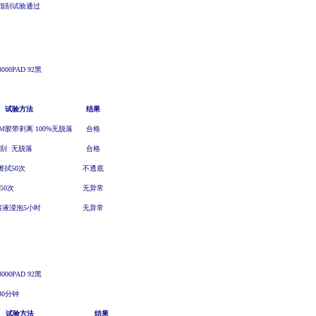
指刮试验通过
3000PAD
92黑
试验方法
结果
M
胶带剥离
100%
无脱落
合格
刮
无脱落
合格
擦拭
50
次
不透底
50
次
无异常
溶液浸泡
5
小时
无异常
3000PAD
92黑
-30分钟
试验方法
结果