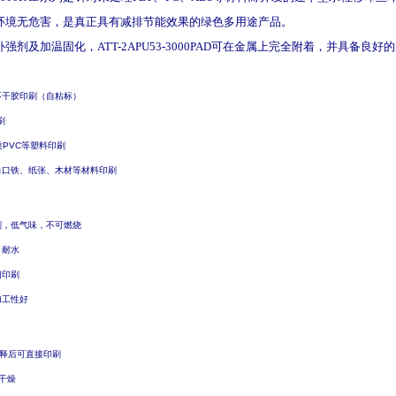
环境无危害，是真正具有减排节能效果的绿色多用途产品。
补强剂及
加温
固化，
ATT-2APU53-3000PAD
可在金属上完全附着，并具备良好的
不干胶印刷（自粘标）
刷
质
PVC
等塑料印刷
白口铁、纸张、木材等材料印刷
剂
，低气味，不可燃烧
、耐水
细印刷
加工性好
释后可直接印刷
干燥