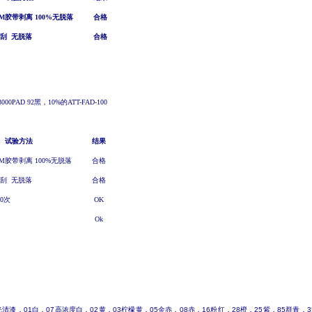
M
胶带剥离
100%
无脱落
合格
刮
无脱落
合格
3000PAD
92黑
，
10
%
的
ATT-FAD-100
试验方法
结果
M胶带剥离 100%无脱落
合格
刮 无脱落
合格
0次
OK
O
k
光清漆，
01
白，
07
高浓度白，
02
黄，
03
柠檬黄，
05
金赤，
08
赤，
16
粉红，
28
橙，
25
紫，
85
群青，
3