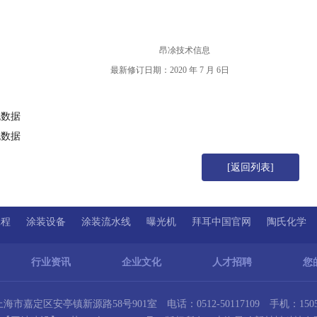
昂凃
技术
信息
最新修订日期：
20
20
年
7
月
6
日
无数据
无数据
[返回列表]
工程
涂装设备
涂装流水线
曝光机
拜耳中国官网
陶氏化学
行业资讯
企业文化
人才招聘
您
市嘉定区安亭镇新源路58号901室 电话：0512-50117109 手机：15051