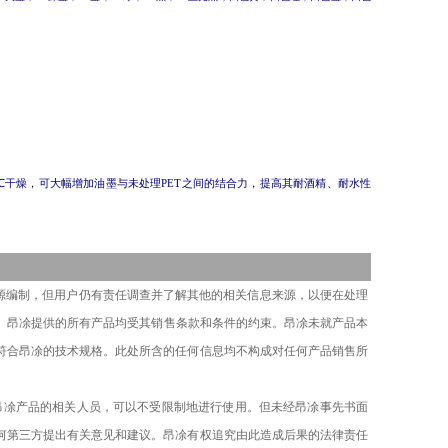
85℃干燥，可大幅增加油墨与未处理PET之间的结合力，提高其耐酒精、耐水性
源编制，但用户
仍有
责任
调查并
了解其他的相关信息来源，以便
在
处理
。
昂凃
提供的
所有
产品均受其销售条款和条件的约束。
昂凃
未就产品本
符合
昂凃
的技术规格。此处所含的任何信息均不构成对任何产品销售所
昂凃产品的相关人员，
可以不受限制地进行使用。
但
未经
昂凃
事先书面
何第三方提出有关意见和建议
。
昂凃有权追究由此造成后果的法律责任