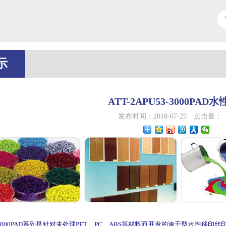
昂凃新材料，秉承环保与务实创新的理念！
示
ATT-2APU53-3000PAD
发布时间：2018-07-25
点击量：
3000PAD
系列是针对未处理
PET
、
PC
、
ABS等材料
而开发的速干型水性移印
丝